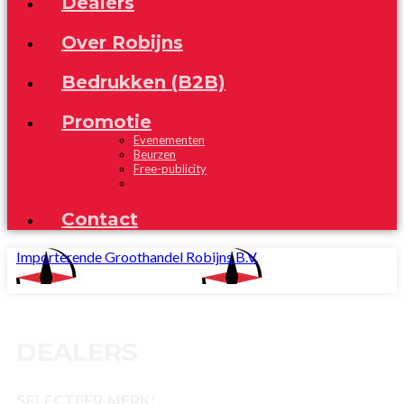
Dealers
Over Robijns
Bedrukken (B2B)
Promotie
Evenementen
Beurzen
Free-publicity
Contact
Importerende Groothandel Robijns B.V.
DEALERS
SELECTEER MERK: