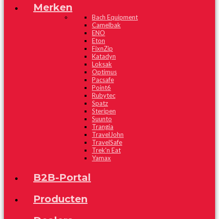
Merken
Bach Equipment
Camelbak
ENO
Eton
FixnZip
Katadyn
Loksak
Optimus
Pacsafe
Point6
Rubytec
Spatz
Steripen
Suunto
Trangia
TravelJohn
TravelSafe
Trek'n Eat
Yamax
B2B-Portal
Producten