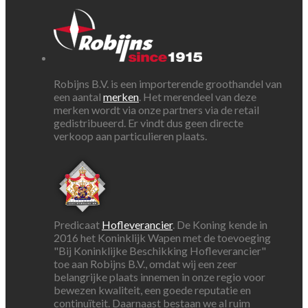
Robijns B.V. is een importerende groothandel van
een aantal
merken
. Het merendeel van deze
merken wordt via onze partners via de retail
gedistribueerd. Er vindt dus geen directe
verkoop aan particulieren plaats.
Predicaat
Hofleverancier
. De Koning kende in
2016 het Koninklijk Wapen met de toevoeging
"Bij Koninklijke Beschikking Hofleverancier"
toe aan Robijns B.V., omdat wij een zeer
belangrijke plaats innemen in onze regio voor
bewezen kwaliteit, een goede reputatie en
continuïteit. Daarnaast bestaan we al ruim