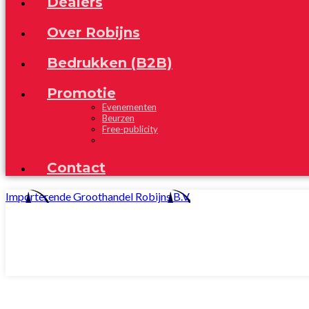
Dealers
Over Robijns
Bedrukken (B2B)
Promotie
Evenementen
Beurzen
Free-publicity
Contact
Importerende Groothandel Robijns B.V.