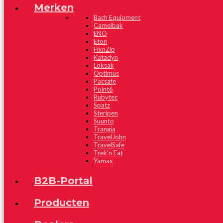
Merken
Bach Equipment
Camelbak
ENO
Eton
FixnZip
Katadyn
Loksak
Optimus
Pacsafe
Point6
Rubytec
Spatz
Steripen
Suunto
Trangia
TravelJohn
TravelSafe
Trek'n Eat
Yamax
B2B-Portal
Producten